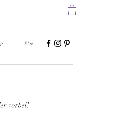
op
Blog
er vorbei!