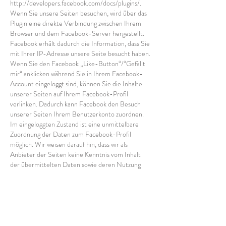
http://developers.facebook.com/docs/plugins/.
Wenn Sie unsere Seiten besuchen, wird über das
Plugin eine direkte Verbindung zwischen Ihrem
Browser und dem Facebook-Server hergestellt.
Facebook erhält dadurch die Information, dass Sie
mit Ihrer IP-Adresse unsere Seite besucht haben.
Wenn Sie den Facebook „Like-Button“/“Gefällt
mir“ anklicken während Sie in Ihrem Facebook-
Account eingeloggt sind, können Sie die Inhalte
unserer Seiten auf Ihrem Facebook-Profil
verlinken. Dadurch kann Facebook den Besuch
unserer Seiten Ihrem Benutzerkonto zuordnen.
Im eingeloggten Zustand ist eine unmittelbare
Zuordnung der Daten zum Facebook-Profil
möglich. Wir weisen darauf hin, dass wir als
Anbieter der Seiten keine Kenntnis vom Inhalt
der übermittelten Daten sowie deren Nutzung
durch Facebook erhalten. Weitere Informationen
hierzu finden Sie in der Datenschutzerklärung von
facebook unter http://de-
de.facebook.com/policy.php ><div
Wenn Sie nicht wünschen, dass Facebook den
Besuch unserer Seiten Ihrem Facebook-