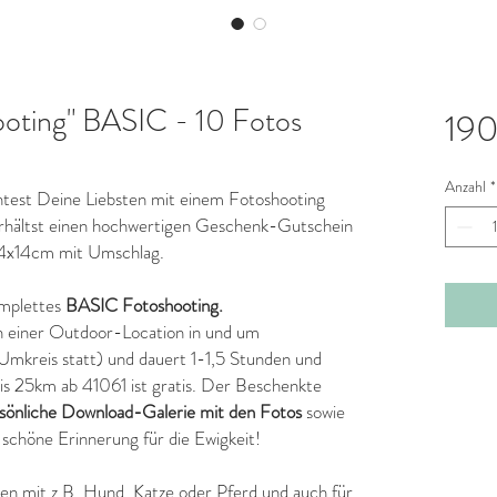
oting" BASIC - 10 Fotos
19
Anzahl
*
test Deine Liebsten mit einem Fotoshooting
rhältst einen hochwertigen Geschenk-Gutschein
4x14cm mit Umschlag.
omplettes
BASIC Fotoshooting.
n einer Outdoor-Location in und um
kreis statt) und dauert 1-1,5 Stunden und
bis 25km ab 41061 ist gratis. Der Beschenkte
sönliche Download-Galerie mit den Fotos
sowie
chöne Erinnerung für die Ewigkeit!
en mit z.B. Hund, Katze oder Pferd und auch für